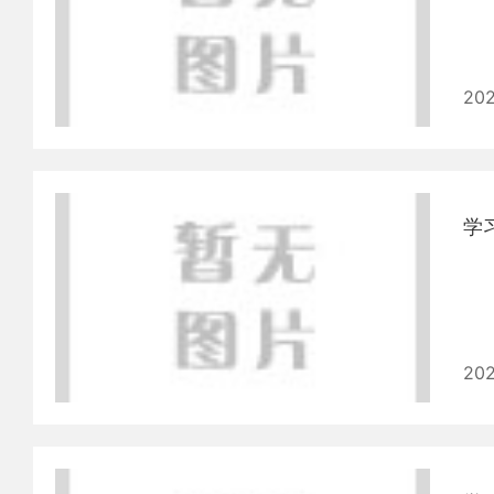
202
202