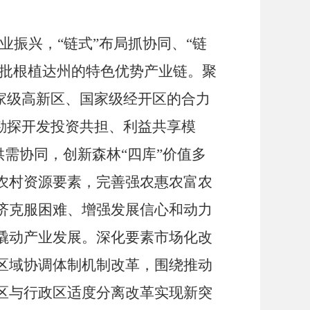
业振兴，
“
链式
”
布局抓协同、
“
链
批根植达州的特色优势产业链。聚
家级高新区、国家级经开区的合力
勘探开发投资共担、利益共享模
供需协同，创新森林
“
四库
”
价值多
农村资源要素，完善强农惠农富农
济克服困难、增强发展信心和动力
撬动产业发展。深化要素市场化改
区域协调体制机制改革，围绕推动
区与行政区适度分离改革实现新突