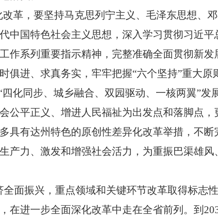
化改革，要坚持马克思列宁主义、毛泽东思想、邓
代中国特色社会主义思想，深入学习贯彻习近平
工作系列重要指示精神，完整准确全面贯彻新发
时俱进、求真务实，牢牢把握
“
六个坚持
”
重大原
“
四化同步、城乡融合、双园驱动、一核两翼
”
发
会公平正义、增进人民福祉为出发点和落脚点，
多具有达州特色的原创性差异化改革举措，不断
生产力、激发和增强社会活力，为重振巴渠雄风
济全面振兴，重点领域和关键环节改革取得标志
，在进一步全面深化改革中走在全省前列。到
20