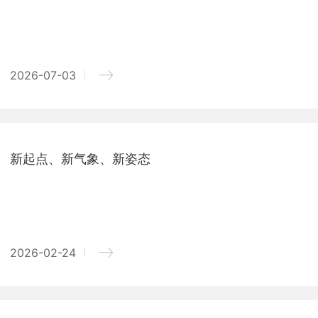
2026-07-03
新起点、新气象、新姿态
2026-02-24