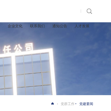
作
企业文化
联系我们
通知公告
人才发展
党群工作
党建要闻