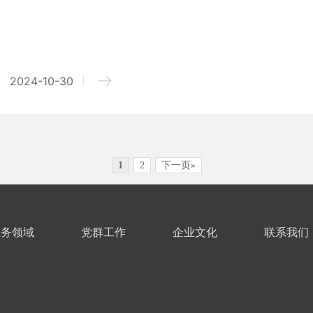
2024-10-30
1
2
下一页»
业务领域
党群工作
企业文化
联系我们