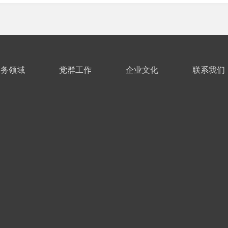
业务领域
党群工作
企业文化
联系我们