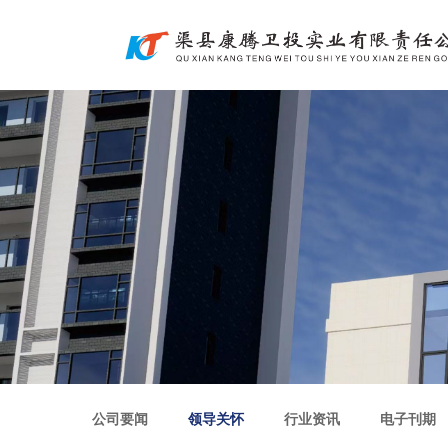
公司要闻
领导关怀
行业资讯
电子刊期