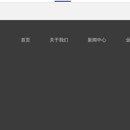
首页
关于我们
新闻中心