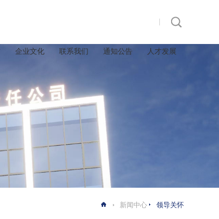
作
企业文化
联系我们
通知公告
人才发展
新闻中心
领导关怀