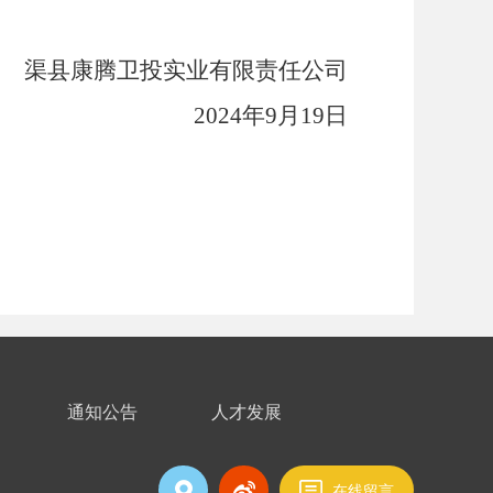
渠县康腾卫投实业有限责任公司
2024
年
9
月
19
日
通知公告
人才发展
在线留言