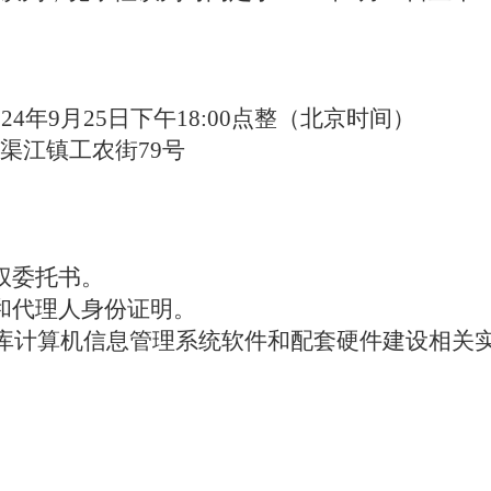
02
4
年
9
月
25
日
下午
1
8
:00
点整（北京时间）
渠江镇工农街
79
号
权委托书。
和代理人身份证明。
品仓库计算机信息管理系统软件和配套硬件建设相关